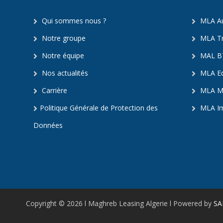
Qui sommes nous ?
MLA Au
Notre groupe
MLA Tr
Notre équipe
MAL B
Nos actualités
MLA Eq
Carrière
MLA Mé
Politique Générale de Protection des
MLA Im
Données
Copyright © 2026 l Maghreb Leasing Algerie l Powered by
S